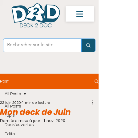
Post
All Posts
22 juin 2020
1 min de lecture
All Posts
Mon deck de Juin
Top 3
Dernière mise à jour :
1 nov. 2020
Deck'ouvertes
Edito