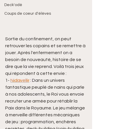
Deck'odé
Coups de coeur d'élèves
Sortie du confinement, on peut 
retrouver les copains et se remettre à 
jouer. Après l'enfermement on a 
besoin de nouveauté, histoire de se 
dire que la vie reprend. Voilà trois jeux 
qui répondent à cette envie :
1- 
Nidavellir
 : Dans un univers 
fantastique peuplé de nains qui parle 
à nos adolescents, le Roi vous envoie 
recruter une armée pour rétablir la 
Paix dans le Royaume. Le jeu mélange 
à merveille différentes mécaniques 
de jeu : programmation, enchères 
secrètes, deck-building (coin-building 