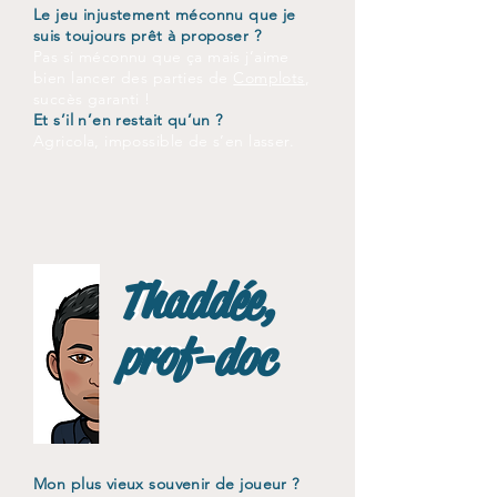
Le jeu injustement méconnu que je
suis toujours prêt à proposer ?
Pas si méconnu que ça mais j’aime
bien lancer des parties de
Complots
,
succès garanti !
Et s’il n’en restait qu’un ?
Agricola, impossible de s’en lasser.
Thaddée,
Thaddée,
prof-doc
prof-doc
Mon plus vieux souvenir de joueur ?