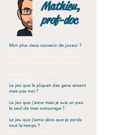
Mathieu,
Mathieu,
prof-doc
prof-doc
Mon plus vieux souvenir de joueur ?
Une partie de Risk interminable chez
Thibault S. Il avait 3 ans de plus que
moi et je n’avais aucune chance de
l’emporter. Je pense que je servais de
faire-valoir. Je lui ai volé des billes en
représailles !
Le jeu que la plupart des gens aiment
mais pas moi ?
Colt Express
Le jeu que j’aime mais je suis un peu
le seul de mon entourage ?
Dream On
!
Le jeu que j’aime alors que je perds
tout le temps ?
Azul
, le jeu est très beau, la