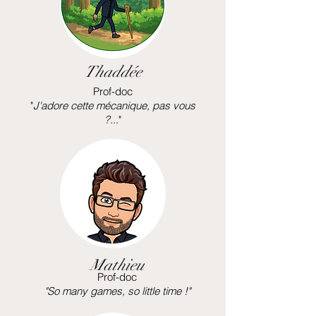
Thaddée
Prof-doc
"
J'adore cette mécanique, pas vous
?..
."
Mathieu
Prof-doc
"So many games, so little time !"