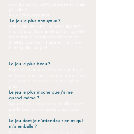
compris le truc. Je l'ai peu être su, mais
j'ai oublié.
Ah, y a the Boss aussi !
Le jeu le plus ennuyeux ?
Metro, de Dirk Henn, un vieux jeu sorti
chez Queen Games et qu'on m'a prêté
récemment...inepte visuellement et
stratégiquement, mais ma fille aime
bien. Quelle purge !
Le jeu le plus beau ?
Root, c'est un chef-d’œuvre de bout
en bout, avec ses illustrations proches
de l'album jeunesse...et original en
plus !
Le jeu le plus moche que j’aime
quand même ?
Isle of Skye, .un plat de nouilles peint
par le Greco sous acide...mais quel
jeu !
Le jeu dont je n’attendais rien et qui
m’a emballé ?
Knaster...je n'aime pas plus que ça les