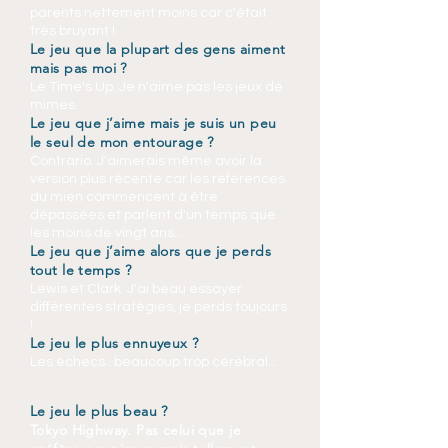
parents nettement moins car c'était
très bruyant !
Le jeu que la plupart des gens aiment
mais pas moi ?
Le Time's Up. Je n'aime pas les jeux de
mimes.
Le jeu que j’aime mais je suis un peu
le seul de mon entourage ?
Contrario. J'aimerais même avoir la
version plus récente car les références
du mien commencent à être
dépassées et parlent d'un temps que
les moins de vingt ans...
Le jeu que j’aime alors que je perds
tout le temps ?
Lewis et Clark. J'ai beau essayer
différentes stratégies, je perds toujours
!
Le jeu le plus ennuyeux ?
Les échecs : beaucoup trop cérébral...
Le jeu le plus beau ?
Tokyo Highway. Pas celui que je