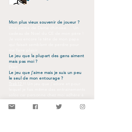
Mon plus vieux souvenir de joueur ?
Une partie de Dame chinoise…. Un
cadeau de Noel du CE de mon père !
Je vois encore la tête de mon papa
qui faisait semblant de perdre pour
me faire plaisir.
Le jeu que la plupart des gens aiment
mais pas moi ?
Dixit
Le jeu que j’aime mais je suis un peu
le seul de mon entourage ?
Trek12
!! Un jeu que j’adore et pour
lequel je fais même des entrainements
solos car personne chez moi adhère à
ce type de jeu.
Le jeu que j’aime alors que je perds
tout le temps ?
The Boss
mais quand on joue avec le
plus grand truand et manipulateur
(hein Mathieu) je ne peux que perdre