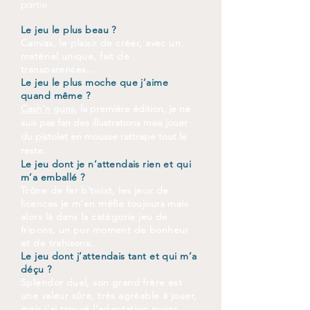
partie.
Le jeu le plus beau ?
Canvas, le plaisir de créer, avec un
matériel unique, fait de
transparences…
Le jeu le plus moche que j’aime
quand même ?
Cash’n guns
, la première édition, je ne
suis pas fan des illustrations mais jouer
du pistolet en mousse rattrape tout le
reste.
Le jeu dont je n’attendais rien et qui
m’a emballé ?
Trône de fer b’twixt, les jeux de
licences je m’en méfie toujours mais
alors là dans la catégorie jeu de
fripons, un pur moment de bonheur
et de trahisons.
Le jeu dont j’attendais tant et qui m’a
déçu ?
Splendor duel, son grand frère est
une valeur sûre, très agréable à jouer,
mais j’ai trouvé l’adaptation moins