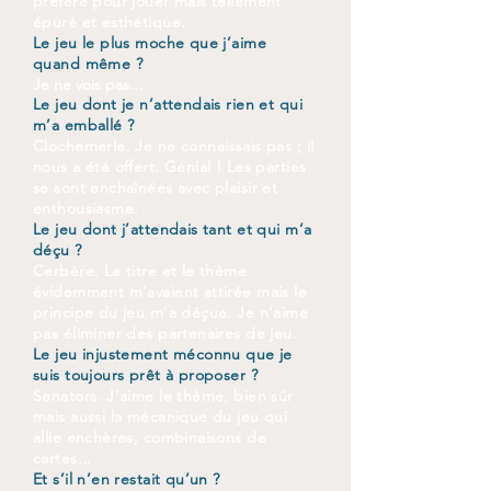
préfère pour jouer mais tellement
épuré et esthétique.
Le jeu le plus moche que j’aime
quand même ?
Je ne vois pas...
Le jeu dont je n’attendais rien et qui
m’a emballé ?
Clochemerle. Je ne connaissais pas ; il
nous a été offert. Génial ! Les parties
se sont enchaînées avec plaisir et
enthousiasme.
Le jeu dont j’attendais tant et qui m’a
déçu ?
Cerbère. Le titre et le thème
évidemment m'avaient attirée mais le
principe du jeu m'a déçue. Je n'aime
pas éliminer des partenaires de jeu.
Le jeu injustement méconnu que je
suis toujours prêt à proposer ?
Senators. J'aime le thème, bien sûr
mais aussi la mécanique du jeu qui
allie enchères, combinaisons de
cartes...
Et s’il n’en restait qu’un ?