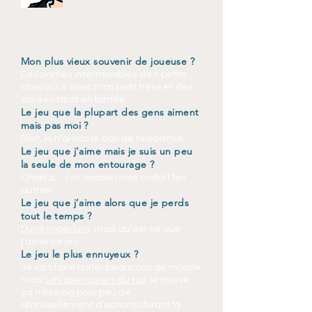
Mon plus vieux souvenir de joueuse ?
Des parties interminables de « petits
chevaux » avec mon petit frère et des
soirées tarot en famille.
Le jeu que la plupart des gens aiment
mais pas moi ?
Dixit, je n’ai pas le don de télépathie.
Le jeu que j’aime mais je suis un peu
la seule de mon entourage ?
Chakra,... il m'apaise mais endort les
autres
Le jeu que j’aime alors que je perds
tout le temps ?
Dune impérium,
mais qu’est ce que
j’aime ce jeu….
Le jeu le plus ennuyeux ?
Je vais faire hurler beaucoup de monde
mais
Les aventuriers du rail
, je trouve
ça très long pour peu de
renouvellement d’actions durant la