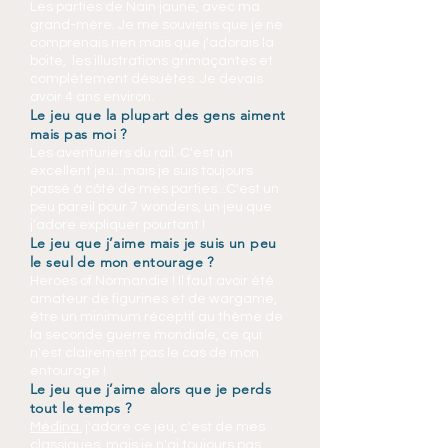
Les parties de Nain jaune, avec ma
grand-mère. Je me souviens que je ne
comprenais rien mais que j'adorais la
boite, les illustrations grimaçantes et
complètement désuètes. Je devais
avoir 4 ans environ.
Le jeu que la plupart des gens aiment
mais pas moi ?
Les aventuriers du rail. C'est un
excellent jeu...mais je suis toujours
passé à côté de mes parties...C'est un
peu pareil pour 7 wonders, un jeu que
j'adore expliquer pourtant !
Le jeu que j’aime mais je suis un peu
le seul de mon entourage ?
Heroes of Normandie ! Il faut avoir été
amateur de figurines et de wargame,
être un minimum réceptif au thème de
la seconde guerre mondiale, ce qui
n'est clairement pas le cas de mon
entourage !
Le jeu que j’aime alors que je perds
tout le temps ?
Médina.
j'adore ce jeu, c'est de mes
classiques, mais je n'ai toujours pas