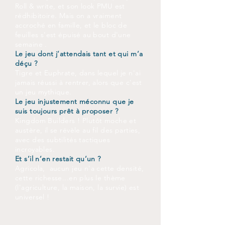
Roll & write, et son look PMU est
rédhibitoire. Mais on a vraiment
accroché en famille, et le bloc de
feuilles s'est épuisé au bout d'une
semaine .
Le jeu dont j’attendais tant et qui m’a
déçu ?
Tigre et Euphrate, dans lequel je n'ai
jamais réussi à rentrer, alors que c'est
un jeu mythique.
Le jeu injustement méconnu que je
suis toujours prêt à proposer ?
Kingdom Builders ! Plutôt moche et
austère, il se révèle au fil des parties,
avec des subtilités tactiques
incroyables.
Et s’il n’en restait qu’un ?
Agricola, aucun jeu n'a cette densité,
cette richesse...en plus le thème
(l'agriculture, la maison, la survie) est
universel !