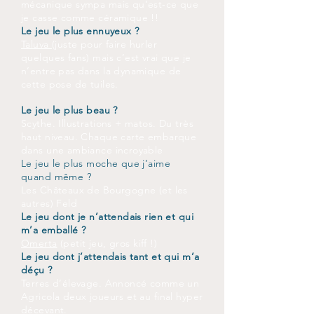
mécanique sympa mais qu’est-ce que
je casse comme céramique !!
Le jeu le plus ennuyeux ?
Taluva
(juste pour faire hurler
quelques fans) mais c’est vrai que je
n’entre pas dans la dynamique de
cette pose de tuiles.
Le jeu le plus beau ?
Scythe. Illustrations + matos. Du très
haut niveau. Chaque carte embarque
dans une ambiance incroyable
Le jeu le plus moche que j’aime
quand même ?
Les Châteaux de Bourgogne (et les
autres) Feld
Le jeu dont je n’attendais rien et qui
m’a emballé ?
Omerta
(petit jeu, gros kiff !)
Le jeu dont j’attendais tant et qui m’a
déçu ?
Terres d’élevage. Annoncé comme un
Agricola deux joueurs et au final hyper
décevant.