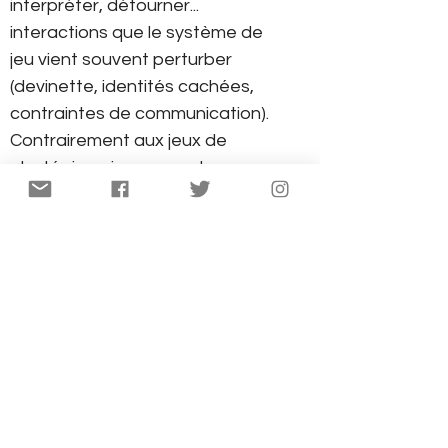
interpréter, détourner...
interactions que le système de
jeu vient souvent perturber
(devinette, identités cachées,
contraintes de communication).
Contrairement aux jeux de
stratégie qui proposent un
système de règles précis, les jeux
d'ambiance sont davantage un
monde « ouvert » où les limites
sont celles que se posent les
joueurs (vocabulaire, expressivité
etc...). De ce fait, ce sont des jeux
qui prennent tout leur sel à partir
de 4 à 5 joueurs et sont assez
bruyants.