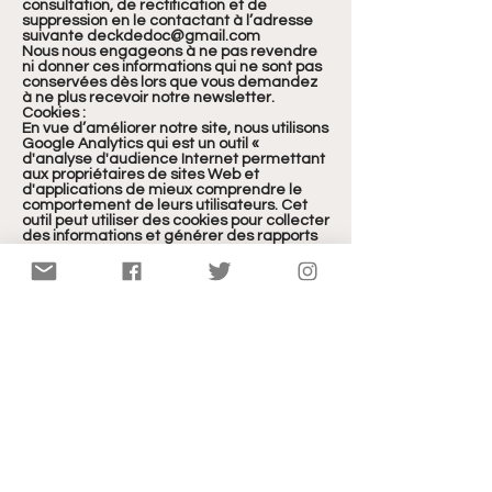
consultation, de rectification et de
suppression en le contactant à l’adresse
suivante deckdedoc@gmail.com
Nous nous engageons à ne pas revendre
ni donner ces informations qui ne sont pas
conservées dès lors que vous demandez
à ne plus recevoir notre newsletter.
Cookies :
En vue d’améliorer notre site, nous utilisons
Google Analytics qui est un outil «
d'analyse d'audience Internet permettant
aux propriétaires de sites Web et
d'applications de mieux comprendre le
comportement de leurs utilisateurs. Cet
outil peut utiliser des cookies pour collecter
des informations et générer des rapports
sur les statistiques d'utilisation d'un site
Web sans que les utilisateurs individuels
soient identifiés personnellement par
Google.
Outre la génération de rapports sur les
statistiques d'utilisation d'un site Web,
Google Analytics permet également, en
association avec certains des cookies
publicitaires décrits ci-dessus, d'afficher
des annonces plus pertinentes sur les sites
Google (tels que la recherche Google) et
sur le Web. »
https://www.google.fr/intl/fr/policies/techn
ologies/types/
Nous utilisons également les cookies
nécessaires à l’amélioration de votre