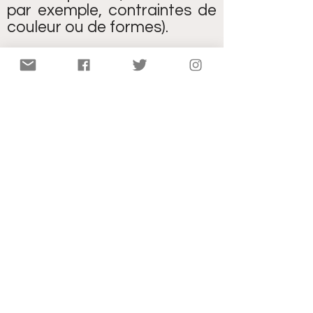
par exemple, contraintes de
couleur ou de formes).
L'observation et la
discrimination visuelle sont
des compétences centrales
dans les jeux de placement :
couleurs, liaisons, orientation
des pièces. Pour certains
élèves , cela peut se révéler
difficile et rédhibitoire.
Pour les afficionados, les
jeux de placement offrent
une sensation très plaisante
et unique de construire , le
temps d'une partie, un petit
monde éphémère et sans
cesse différent.