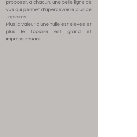
proposer, à chacun, une belle ligne de
vue qui permet d’apercevoir le plus de
topiaires.
Plus la valeur d’une tuile est élevée et
plus le topiaire est grand et
impressionnant.