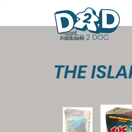
Accueil
Boit'à deck
THE ISL