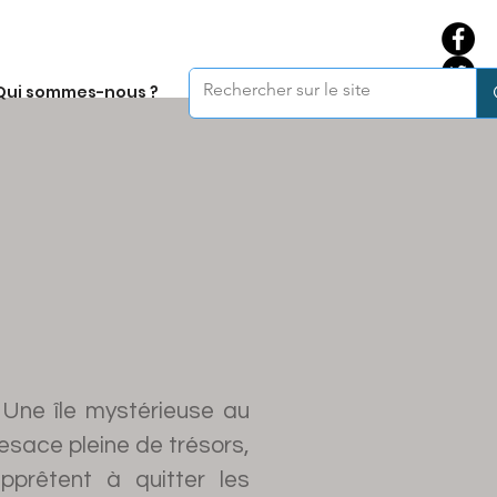
Qui sommes-nous ?
 Une île mystérieuse au
esace pleine de trésors,
prêtent à quitter les