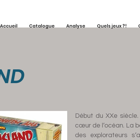
Accueil
Catalogue
Analyse
Quels jeux ?!
AND
Début du XXe siècle.
cœur de l’océan. La b
des explorateurs s’ap