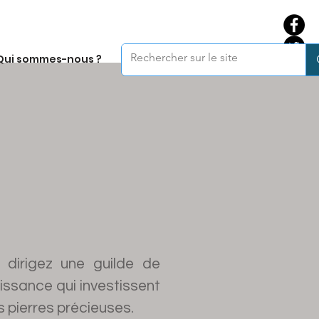
Qui sommes-nous ?
 dirigez une guilde de
ssance qui investissent
pierres précieuses.