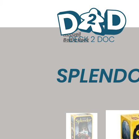
Accueil
Boit'à deck
SPLEND