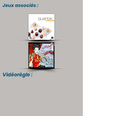
Jeux associés :
Vidéorègle :