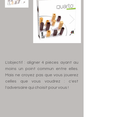
L'objectif : aligner 4 pièces ayant au
moins un point commun entre elles.
Mais ne croyez pas que vous jouerez
celles que vous voudrez : c'est
l'adversaire qui choisit pour vous !