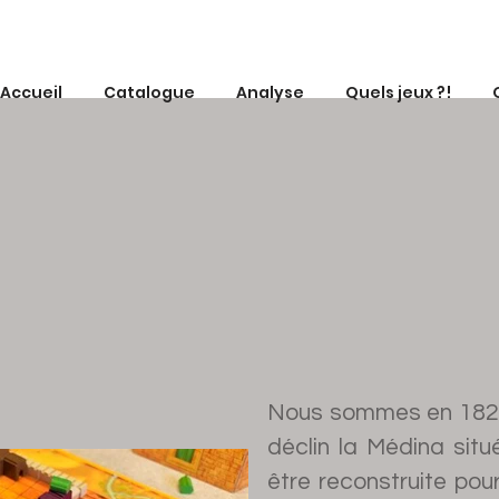
Accueil
Catalogue
Analyse
Quels jeux ?!
Nous sommes en 1822
déclin la Médina situ
être reconstruite pour