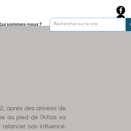
Qui sommes-nous ?
, après des années de
ée au pied de l’Atlas va
 relancer son influence.