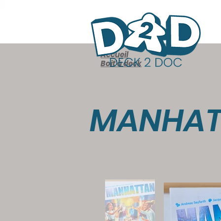
Accueil
Boit'à deck
MANHAT