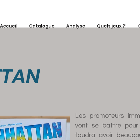
Accueil
Catalogue
Analyse
Quels jeux ?!
TAN
Les promoteurs immo
vont se battre pour
faudra avoir beauco