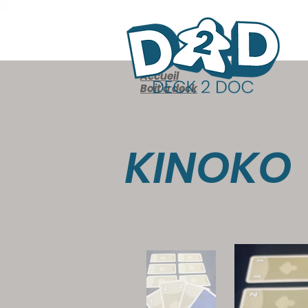
Accueil
Boit'à deck
KINOKO