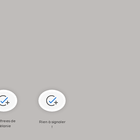
ltrees de
Rien à signaler
élanie
!