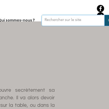
Qui sommes-nous ?
ouvre secrètement sa
nche. Il va alors devoir
sur la table, ou dans la