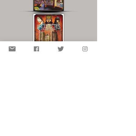
Vidéorègle :
Autres ressources :