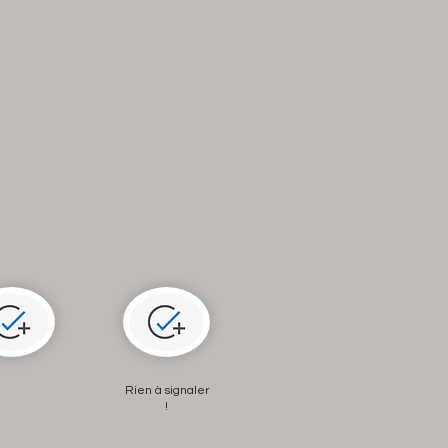
Rien à signaler
!