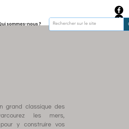
Qui sommes-nous ?
un grand classique des
arcourez les mers,
pour y construire vos