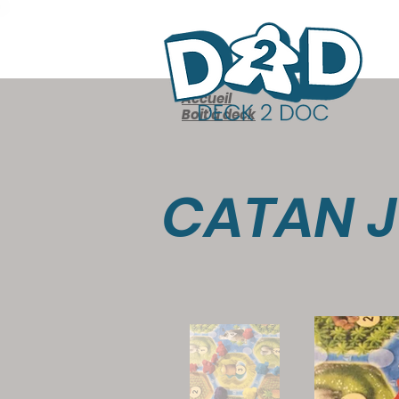
Accueil
Boit'à deck
CATAN 