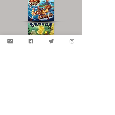
Vidéorègle :
Autres ressources :