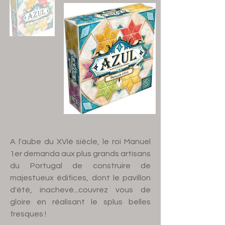
A l'aube du XVIè siècle, le roi Manuel
1er demanda aux plus grands artisans
du Portugal de construire de
majestueux édifices, dont le pavillon
d'été, inachevé...couvrez vous de
gloire en réalisant le splus belles
fresques !