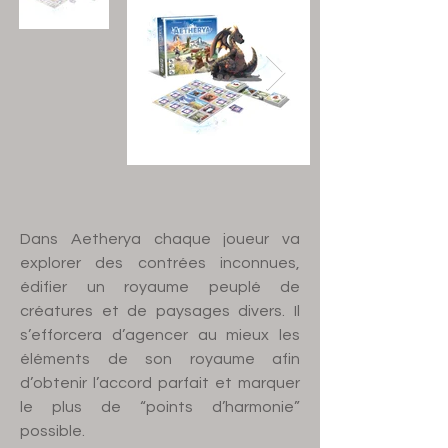
Dans Aetherya chaque joueur va
explorer des contrées inconnues,
édifier un royaume peuplé de
créatures et de paysages divers. Il
s’efforcera d’agencer au mieux les
éléments de son royaume afin
d’obtenir l’accord parfait et marquer
le plus de “points d’harmonie”
possible.